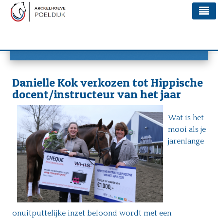
Home
Manege de Arckelhoeve Nieuws
Accommodatie
Lessen
Danielle Kok verkozen tot Hippische
docent/instructeur van het jaar
Team
Paarden
Wat is het
mooi als je
Nieuws
jarenlange
Agenda
Vlogs
Contact
.
onuitputtelijke inzet beloond wordt met een