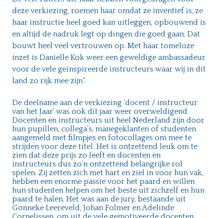
deze verkiezing, roemen haar omdat ze inventief is, ze
haar instructie heel goed kan uitleggen, opbouwend is
en altijd de nadruk legt op dingen die goed gaan. Dat
bouwt heel veel vertrouwen op. Met haar tomeloze
inzet is Danielle Kok weer een geweldige ambassadeur
voor de vele geïnspireerde instructeurs waar wij in dit
land zo rijk mee zijn”.
De deelname aan de verkiezing ‘docent / instructeur
van het Jaar’ was ook dit jaar weer overweldigend.
Docenten en instructeurs uit heel Nederland zijn door
hun pupillen, collega’s, manegeklanten of studenten
aangemeld met filmpjes en fotocollages om mee te
strijden voor deze titel. Het is ontzettend leuk om te
zien dat deze prijs zo leeft en docenten en
instructeurs dus zo’n ontzettend belangrijke rol
spelen. Zij zetten zich met hart en ziel in voor hun vak,
hebben een enorme passie voor het paard en willen
hun studenten helpen om het beste uit zichzelf en hun
paard te halen. Het was aan de jury, bestaande uit
Gonneke Leereveld, Johan Folmer en Adelinde
Cornelissen, om uit de vele gemotiveerde docenten